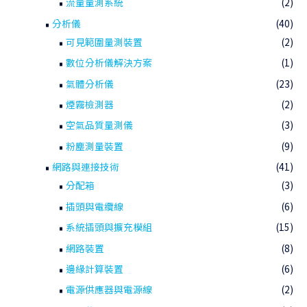
流量量測系統
(2)
分析儀
(40)
可見範圍量測裝置
(2)
數位分析儀解決方案
(1)
氣體分析儀
(23)
煙霧檢測器
(2)
空氣品質量測儀
(3)
粉塵測量裝置
(9)
網路與連接技術
(41)
分配箱
(3)
插頭與電纜線
(6)
系統插頭與擴充模組
(15)
網路裝置
(8)
邊緣計算裝置
(6)
電源供應器與電源線
(2)