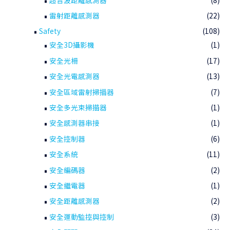
雷射距離感測器
(22)
Safety
(108)
安全3D攝影機
(1)
安全光柵
(17)
安全光電感測器
(13)
安全區域雷射掃描器
(7)
安全多光束掃描器
(1)
安全感測器串接
(1)
安全控制器
(6)
安全系統
(11)
安全編碼器
(2)
安全繼電器
(1)
安全距離感測器
(2)
安全運動監控與控制
(3)