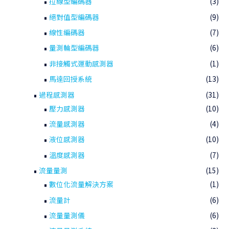
拉線型編碼器
(3)
絕對值型編碼器
(9)
線性編碼器
(7)
量測輪型編碼器
(6)
非接觸式運動感測器
(1)
馬達回授系統
(13)
過程感測器
(31)
壓力感測器
(10)
流量感測器
(4)
液位感測器
(10)
溫度感測器
(7)
流量量測
(15)
數位化流量解決方案
(1)
流量計
(6)
流量量測儀
(6)