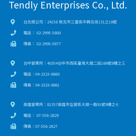
Tendly Enterprises
Co., Ltd.
台北總公司：24158 新北市三重區中興北街131之18號
電話： 02-2995-5800
傳真： 02-2995-5877
台中營業所：40354台中市西區臺灣大道二段186號8樓之三
電話：04-2323-8860
傳真：04-2323-8861
高雄營業所：81357高雄市左營區大順一路91號9樓之七
電話： 07-556-2829
傳真：07-556-2627