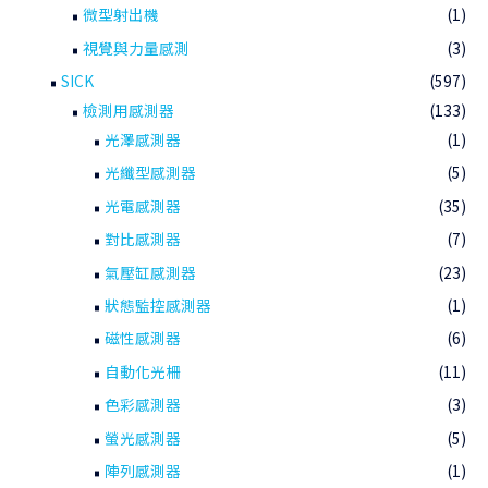
微型射出機
(1)
視覺與力量感測
(3)
SICK
(597)
檢測用感測器
(133)
光澤感測器
(1)
光纖型感測器
(5)
光電感測器
(35)
對比感測器
(7)
氣壓缸感測器
(23)
狀態監控感測器
(1)
磁性感測器
(6)
自動化光柵
(11)
色彩感測器
(3)
螢光感測器
(5)
陣列感測器
(1)