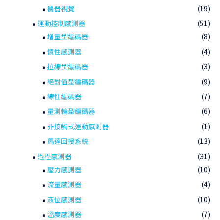
機器視覺
(19)
運動控制感測器
(51)
增量型編碼器
(8)
慣性感測器
(4)
拉線型編碼器
(3)
絕對值型編碼器
(9)
線性編碼器
(7)
量測輪型編碼器
(6)
非接觸式運動感測器
(1)
馬達回授系統
(13)
過程感測器
(31)
壓力感測器
(10)
流量感測器
(4)
液位感測器
(10)
溫度感測器
(7)