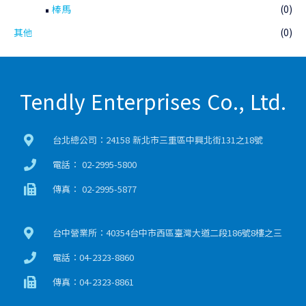
棒馬
(0)
其他
(0)
Tendly Enterprises
Co., Ltd.
台北總公司：24158 新北市三重區中興北街131之18號
電話： 02-2995-5800
傳真： 02-2995-5877
台中營業所：40354台中市西區臺灣大道二段186號8樓之三
電話：04-2323-8860
傳真：04-2323-8861