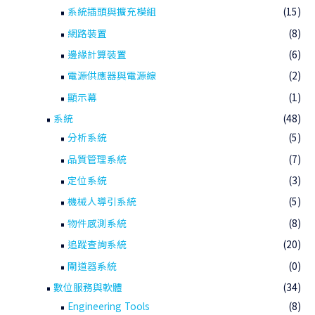
系統插頭與擴充模組
(15)
網路裝置
(8)
邊緣計算裝置
(6)
電源供應器與電源線
(2)
顯示幕
(1)
系統
(48)
分析系統
(5)
品質管理系統
(7)
定位系統
(3)
機械人導引系統
(5)
物件感測系統
(8)
追蹤查詢系統
(20)
閘道器系統
(0)
數位服務與軟體
(34)
Engineering Tools
(8)