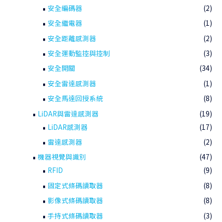
安全編碼器
(2)
安全繼電器
(1)
安全距離感測器
(2)
安全運動監控與控制
(3)
安全開關
(34)
安全雷達感測器
(1)
安全馬達回授系統
(8)
LiDAR與雷達感測器
(19)
LiDAR感測器
(17)
雷達感測器
(2)
機器視覺與識別
(47)
RFID
(9)
固定式條碼讀取器
(8)
影像式條碼讀取器
(8)
手持式條碼讀取器
(3)