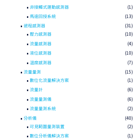
非接觸式運動感測器
(1)
馬達回授系統
(13)
過程感測器
(31)
壓力感測器
(10)
流量感測器
(4)
液位感測器
(10)
溫度感測器
(7)
流量量測
(15)
數位化流量解決方案
(1)
流量計
(6)
流量量測儀
(6)
流量量測系統
(2)
分析儀
(40)
可見範圍量測裝置
(2)
數位分析儀解決方案
(1)