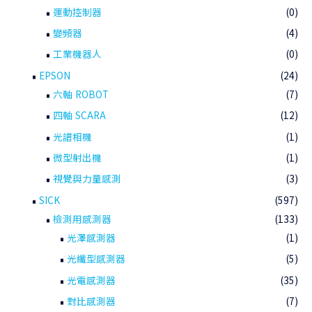
運動控制器
(0)
變頻器
(4)
工業機器人
(0)
EPSON
(24)
六軸 ROBOT
(7)
四軸 SCARA
(12)
光譜相機
(1)
微型射出機
(1)
視覺與力量感測
(3)
SICK
(597)
檢測用感測器
(133)
光澤感測器
(1)
光纖型感測器
(5)
光電感測器
(35)
對比感測器
(7)