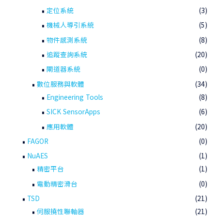
定位系統
(3)
機械人導引系統
(5)
物件感測系統
(8)
追蹤查詢系統
(20)
閘道器系統
(0)
數位服務與軟體
(34)
Engineering Tools
(8)
SICK SensorApps
(6)
應用軟體
(20)
FAGOR
(0)
NuAES
(1)
精密平台
(1)
電動精密滑台
(0)
TSD
(21)
伺服撓性聯軸器
(21)