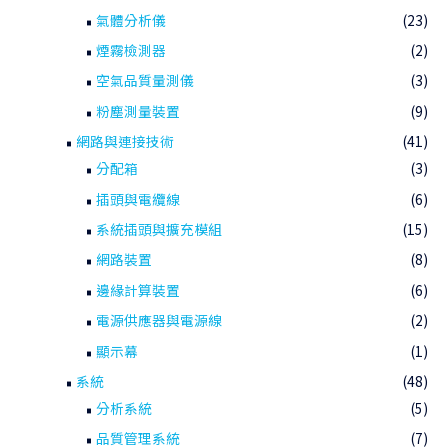
氣體分析儀
(23)
煙霧檢測器
(2)
空氣品質量測儀
(3)
粉塵測量裝置
(9)
網路與連接技術
(41)
分配箱
(3)
插頭與電纜線
(6)
系統插頭與擴充模組
(15)
網路裝置
(8)
邊緣計算裝置
(6)
電源供應器與電源線
(2)
顯示幕
(1)
系統
(48)
分析系統
(5)
品質管理系統
(7)