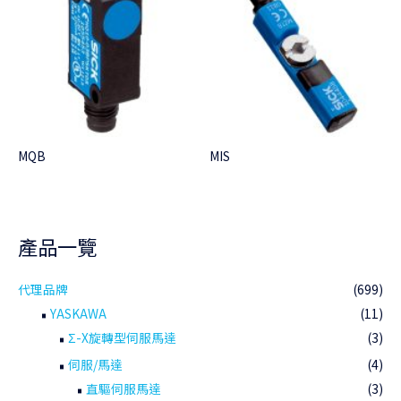
MQB
MIS
產品一覽
代理品牌
(699)
YASKAWA
(11)
Σ-X旋轉型伺服馬達
(3)
伺服/馬達
(4)
直驅伺服馬達
(3)