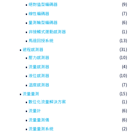
絕對值型編碼器
(9)
線性編碼器
(7)
量測輪型編碼器
(6)
非接觸式運動感測器
(1)
馬達回授系統
(13)
過程感測器
(31)
壓力感測器
(10)
流量感測器
(4)
液位感測器
(10)
溫度感測器
(7)
流量量測
(15)
數位化流量解決方案
(1)
流量計
(6)
流量量測儀
(6)
流量量測系統
(2)