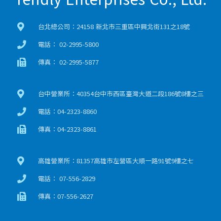
台北總公司：24158 新北市三重區中興北街131之18號
電話： 02-2995-5800
傳真： 02-2995-5877
台中營業所：40354台中市西區臺灣大道二段186號8樓之三
電話：04-2323-8860
傳真：04-2323-8861
高雄營業所：81357高雄市左營區大順一路91號9樓之七
電話： 07-556-2829
傳真：07-556-2627