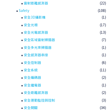
雷射距離感測器
(22)
Safety
(108)
安全3D攝影機
(1)
安全光柵
(17)
安全光電感測器
(13)
安全區域雷射掃描器
(7)
安全多光束掃描器
(1)
安全感測器串接
(1)
安全控制器
(6)
安全系統
(11)
安全編碼器
(2)
安全繼電器
(1)
安全距離感測器
(2)
安全運動監控與控制
(3)
安全開關
(34)