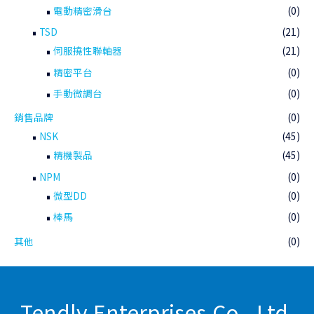
電動精密滑台
(0)
TSD
(21)
伺服撓性聯軸器
(21)
精密平台
(0)
手動微調台
(0)
銷售品牌
(0)
NSK
(45)
精機製品
(45)
NPM
(0)
微型DD
(0)
棒馬
(0)
其他
(0)
Tendly Enterprises
Co., Ltd.