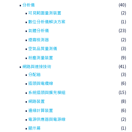
分析儀
(40)
可見範圍量測裝置
(2)
數位分析儀解決方案
(1)
氣體分析儀
(23)
煙霧檢測器
(2)
空氣品質量測儀
(3)
粉塵測量裝置
(9)
網路與連接技術
(41)
分配箱
(3)
插頭與電纜線
(6)
系統插頭與擴充模組
(15)
網路裝置
(8)
邊緣計算裝置
(6)
電源供應器與電源線
(2)
顯示幕
(1)