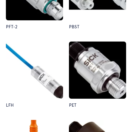
PFT-2
PBST
LFH
PET