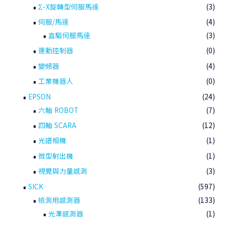
Σ-X旋轉型伺服馬達
(3)
伺服/馬達
(4)
直驅伺服馬達
(3)
運動控制器
(0)
變頻器
(4)
工業機器人
(0)
EPSON
(24)
六軸 ROBOT
(7)
四軸 SCARA
(12)
光譜相機
(1)
微型射出機
(1)
視覺與力量感測
(3)
SICK
(597)
檢測用感測器
(133)
光澤感測器
(1)