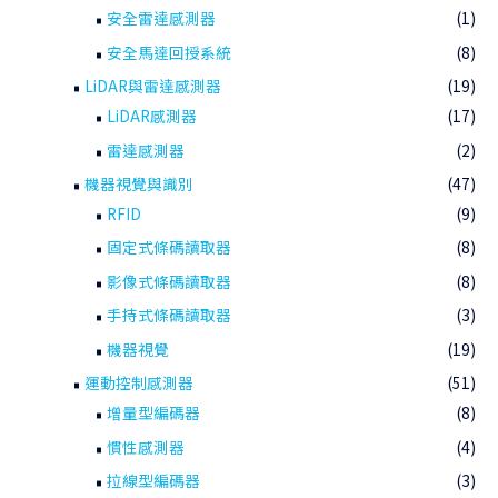
安全雷達感測器
(1)
安全馬達回授系統
(8)
LiDAR與雷達感測器
(19)
LiDAR感測器
(17)
雷達感測器
(2)
機器視覺與識別
(47)
RFID
(9)
固定式條碼讀取器
(8)
影像式條碼讀取器
(8)
手持式條碼讀取器
(3)
機器視覺
(19)
運動控制感測器
(51)
增量型編碼器
(8)
慣性感測器
(4)
拉線型編碼器
(3)