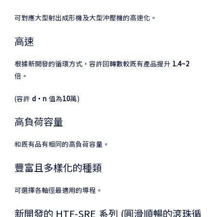
可對應大型射出成形機及大型沖壓機的高速化。
高速
根據新開發的循環方式，容許回轉數較既有產品提升
1.4~2
倍。
(容許
d‧n
值為
10
萬)
高負荷容量
和既有品有相同的高負荷容量。
豐富且多樣化的種類
可選擇各軸徑最適用的導程。
新開發的 HTF-SRE 系列 (圓滑順暢的滾珠循