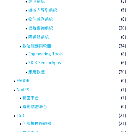
定位系統
(3)
機械人導引系統
(5)
物件感測系統
(8)
追蹤查詢系統
(20)
閘道器系統
(0)
數位服務與軟體
(34)
Engineering Tools
(8)
SICK SensorApps
(6)
應用軟體
(20)
FAGOR
(0)
NuAES
(1)
精密平台
(1)
電動精密滑台
(0)
TSD
(21)
伺服撓性聯軸器
(21)