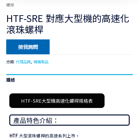
螺桿
HTF-SRE 對應大型機的高速化
滾珠螺桿
按我詢問
分類:
代理品牌
,
精機製品
描述
HTF-SRE大型機高速化螺桿規格表
產品特色介紹：
HTF
大型滾珠螺桿的高速系列上市。