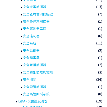
安全光電感測器
(13)
安全區域雷射掃描器
(7)
安全多光束掃描器
(1)
安全感測器串接
(1)
安全控制器
(6)
安全系統
(11)
安全編碼器
(2)
安全繼電器
(1)
安全距離感測器
(2)
安全運動監控與控制
(3)
安全開關
(34)
安全雷達感測器
(1)
安全馬達回授系統
(8)
LiDAR與雷達感測器
(19)