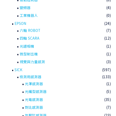
變頻器
(4)
工業機器人
(0)
EPSON
(24)
六軸 ROBOT
(7)
四軸 SCARA
(12)
光譜相機
(1)
微型射出機
(1)
視覺與力量感測
(3)
SICK
(597)
檢測用感測器
(133)
光澤感測器
(1)
光纖型感測器
(5)
光電感測器
(35)
對比感測器
(7)
氣壓缸感測器
(23)